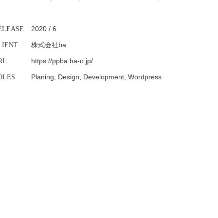
2020 / 6
ELEASE
株式会社ba
LIENT
https://ppba.ba-o.jp/
RL
Planing, Design, Development, Wordpress
OLES