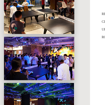
R
C
U
R