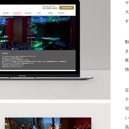
サ
大
す
動
き
夜
情
言
テ
写
い
高