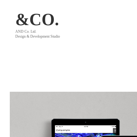
&CO.
AND Co. Ltd.
Design & Development Studio