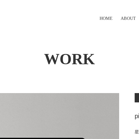
HOME
ABOUT
WORK
p
星